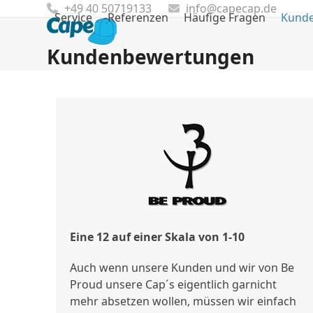
Skip
+49 40 50719133
info@capecap.de
Service
Referenzen
Häufige Fragen
Kund
to
content
Kundenbewertungen
Eine 12 auf einer Skala von 1-10
Auch wenn unsere Kunden und wir von Be
Proud unsere Cap´s eigentlich garnicht
mehr absetzen wollen, müssen wir einfach