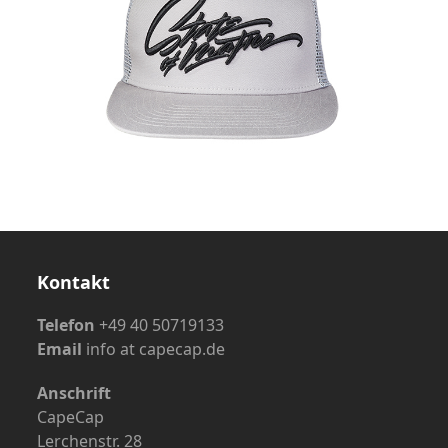
Kontakt
Telefon
+49 40 50719133
Email
info at capecap.de
Anschrift
CapeCap
Lerchenstr. 28