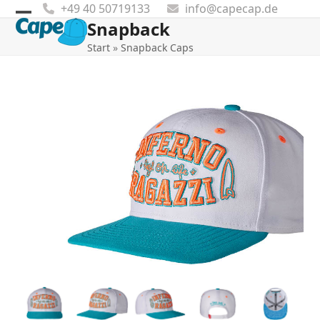
Skip
+49 40 50719133
info@capecap.de
to
Snapback
Open
Close
content
Start
»
Snapback Caps
mobile
mobile
menu
menu