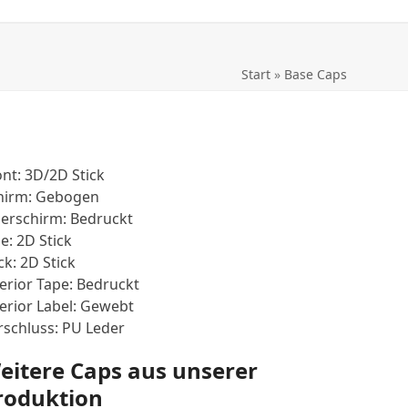
Start
»
Base Caps
ont: 3D/2D Stick
hirm: Gebogen
erschirm: Bedruckt
e: 2D Stick
ck: 2D Stick
terior Tape: Bedruckt
terior Label: Gewebt
rschluss: PU Leder
eitere Caps aus unserer
roduktion