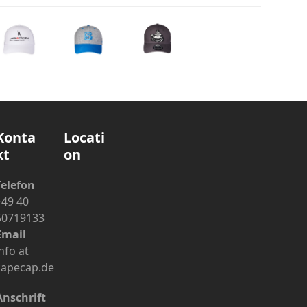
Konta
Locati
kt
on
Telefon
+49 40
50719133
Email
nfo at
capecap.de
Anschrift