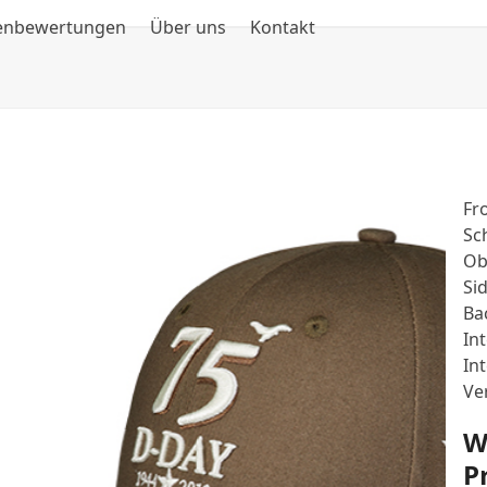
enbewertungen
Über uns
Kontakt
Fr
Sc
Ob
Sid
Ba
In
In
Ve
W
P