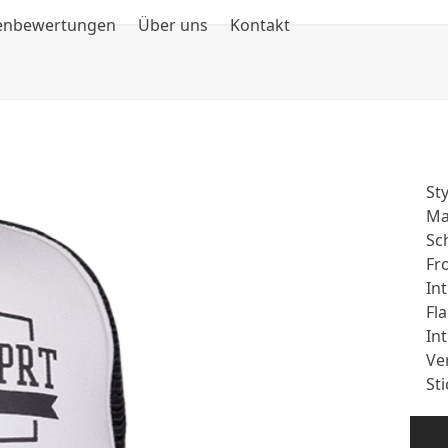
enbewertungen
Über uns
Kontakt
St
Ma
Sc
Fr
In
Fl
In
Ve
Sti