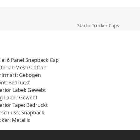
Start
»
Trucker Caps
yle: 6 Panel Snapback Cap
terial: Mesh/Cotton
hirmart: Gebogen
ont: Bedruckt
terior Label: Gewebt
ag Label: Gewebt
terior Tape: Bedruckt
rschluss: Snapback
cker: Metallic