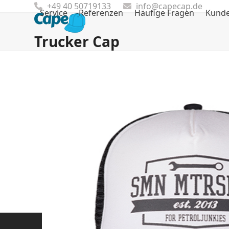
Skip
+49 40 50719133
info@capecap.de
Service
Referenzen
Häufige Fragen
Kund
to
content
Trucker Cap