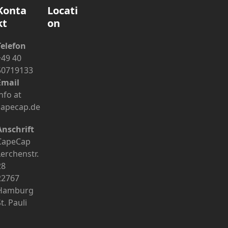
Konta
Locati
kt
on
Telefon
+49 40
50719133
Email
nfo at
capecap.de
Anschrift
CapeCap
Lerchenstr.
28
22767
Hamburg
t. Pauli